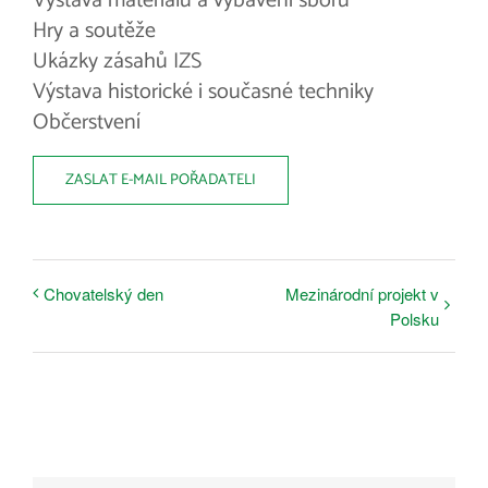
Výstava materiálu a vybavení sboru
Hry a soutěže
Ukázky zásahů IZS
Výstava historické i současné techniky
Občerstvení
ZASLAT E-MAIL POŘADATELI
Chovatelský den
Mezinárodní projekt v
Polsku