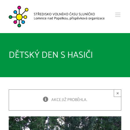
Přeskočit
na
obsah
DĚTSKÝ DEN S HASIČI
×
AKCE JIŽ PROBĚHLA.