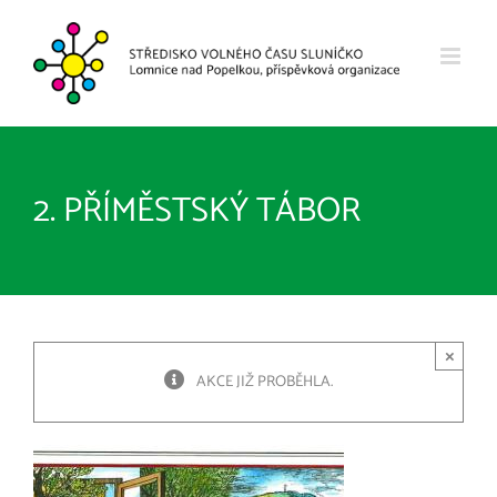
Přeskočit
na
obsah
2. PŘÍMĚSTSKÝ TÁBOR
×
AKCE JIŽ PROBĚHLA.