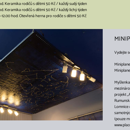
od. Keramika rodičů s dětmi 50 Kč / každý sudý týden
od. Keramika rodičů s dětmi 50 Kč / každý lichý týden
0–12.00 hod. Otevřená herna pro rodiče s dětmi 50 Kč
MINI
Vydejte s
Miniplane
Miniplane
Myšlenka 
mezináro
projekt „
Rumunska 
Lomnice n
samotných
(pouze ma
www.plac