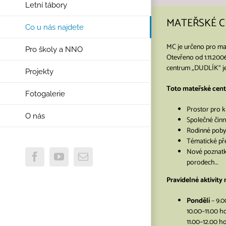
Letní tábory
MATEŘSKÉ 
Co u nás najdete
MC je určeno pro mam
Pro školy a NNO
Otevřeno od 1.11.20
centrum „DUDLÍK“ je 
Projekty
Toto mateřské cent
Fotogalerie
Prostor pro k
O nás
Společné činno
Rodinné poby
Tématické př
Nové poznatky
Facebook
YouTube
E-
porodech…
mail
Pravidelné aktivity
Pondělí
– 9.0
10.00–11.00 ho
11.00–12.00 ho