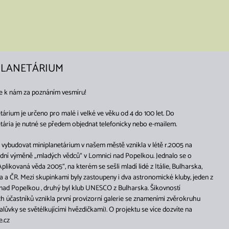
PLANETÁRIUM
e k nám za poznáním vesmíru!
tárium je určeno pro malé i velké ve věku od 4 do 100 let. Do
tária je nutné se předem objednat telefonicky nebo e-mailem.
vybudovat miniplanetárium v našem městě vznikla v létě r.2005 na
dní výměně „mladých vědců“ v Lomnici nad Popelkou. Jednalo se o
Aplikovaná věda 2005“, na kterém se sešli mladí lidé z Itálie, Bulharska,
a ČR. Mezi skupinkami byly zastoupeny i dva astronomické kluby, jeden z
ad Popelkou , druhý byl klub UNESCO z Bulharska. Šikovností
 účastníků vznikla první provizorní galerie se znameními zvěrokruhu
lůvky se světélkujícími hvězdičkami). O projektu se více dozvíte na
e.cz