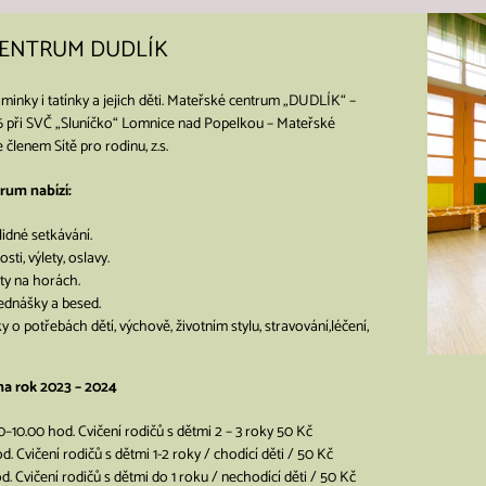
CENTRUM DUDLÍK
inky i tatínky a jejich děti. Mateřské centrum „DUDLÍK“ –
06 při SVČ „Sluníčko“ Lomnice nad Popelkou – Mateřské
členem Sítě pro rodinu, z.s.
rum nabízí:
lidné setkávání.
sti, výlety, oslavy.
ty na horách.
ednášky a besed.
 o potřebách dětí, výchově, životním stylu, stravování,léčení,
 na rok 2023 – 2024
0–10.00 hod. Cvičení rodičů s dětmi 2 – 3 roky 50 Kč
d. Cvičení rodičů s dětmi 1-2 roky / chodící děti / 50 Kč
d. Cvičení rodičů s dětmi do 1 roku / nechodící děti / 50 Kč