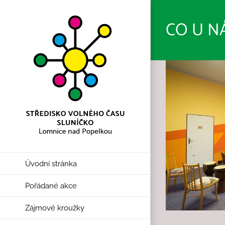
Přeskočit
na
CO U N
obsah
Úvodní stránka
Pořádané akce
Zájmové kroužky