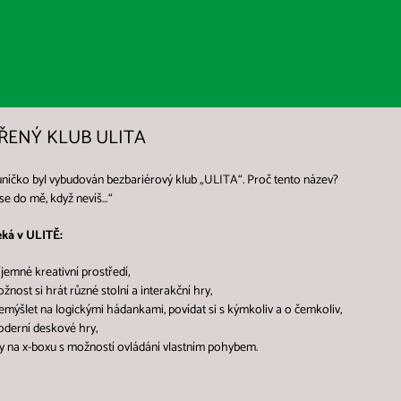
ŘENÝ KLUB ULITA
níčko byl vybudován bezbariérový klub „ULITA“. Proč tento název?
se do mě, když nevíš…“
eká v ULITĚ:
íjemné kreativní prostředí,
žnost si hrát různé stolní a interakční hry,
emýšlet na logickými hádankami, povídat si s kýmkoliv a o čemkoliv,
derní deskové hry,
y na x-boxu s možností ovládání vlastním pohybem.