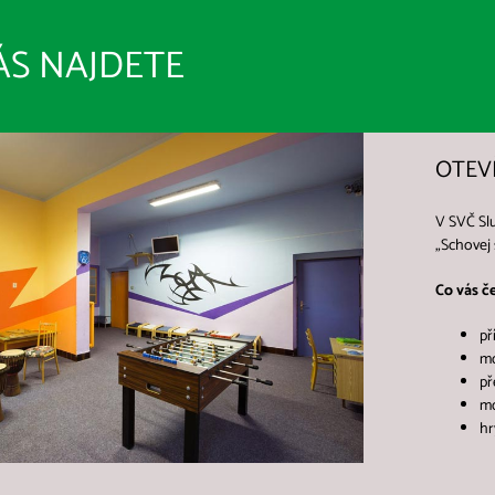
ÁS NAJDETE
OTEV
V SVČ Slu
„Schovej 
Co vás č
př
mo
př
mo
hr