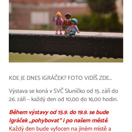
KDE JE DNES IGRÁČEK? FOTO VIDÍŠ ZDE…
Výstava se koná v SVČ Sluníčko od 15. září do
26. září – každý den od 10,00 do 16,00 hodin.
Během výstavy od 15.9. do 19.9. se bude
Igráček „pohybovat“ i po našem městě
.
Každý den bude vyfocen na jiném místě a