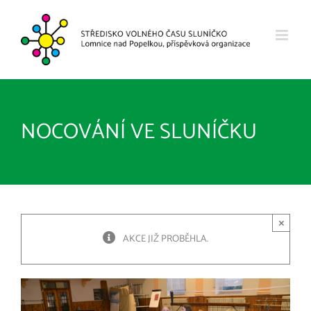
Přeskočit
na
obsah
NOCOVÁNÍ VE SLUNÍČKU
×
AKCE JIŽ PROBĚHLA.