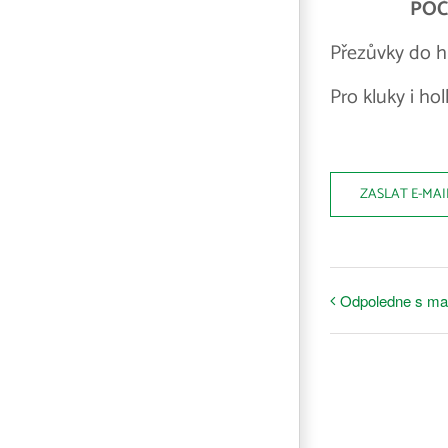
POČ
Přezůvky do ha
Pro kluky i holk
ZASLAT E-MAI
Odpoledne s m