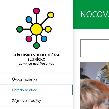
Přeskočit
na
NOCOVÁ
obsah
Úvodní stránka
Pořádané akce
Zájmové kroužky