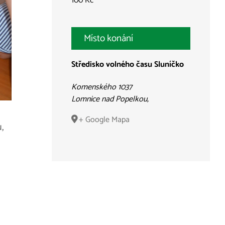
100 Kč
Místo konání
Středisko volného času Sluníčko
Komenského 1037
Lomnice nad Popelkou
,
+ Google Mapa
,