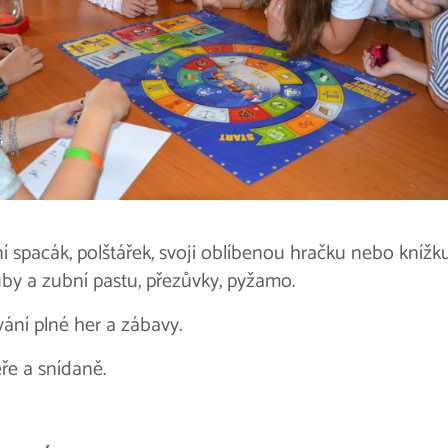
ní spacák, polštářek, svoji oblíbenou hračku nebo knížku
by a zubní pastu, přezůvky, pyžamo.
ání plné her a zábavy.
ře a snídaně.