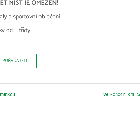
ET MÍST JE OMEZEN
!
ly a sportovní oblečení.
y od 1. třídy.
L POŘADATELI
aminkou
Velikonoční králíč