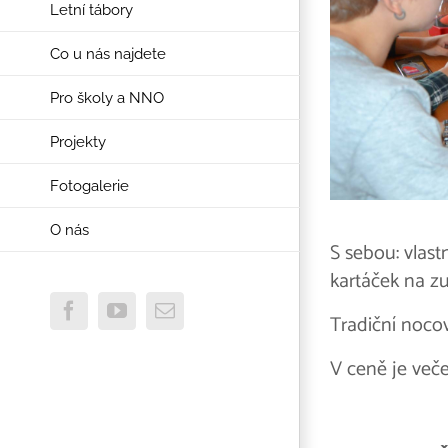
Letní tábory
Co u nás najdete
Pro školy a NNO
Projekty
Fotogalerie
O nás
S sebou: vlast
kartáček na zu
Facebook
YouTube
E-
Tradiční nocov
mail
V ceně je veče