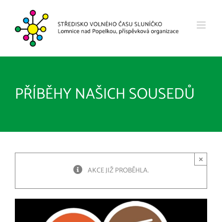
Přeskočit
na
obsah
PŘÍBĚHY NAŠICH SOUSEDŮ
×
AKCE JIŽ PROBĚHLA.