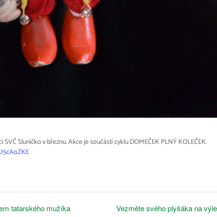
SVČ Sluníčko v březnu. Akce je součástí cyklu DOMEČEK PLNÝ KOLEČEK.
j3U5cAoZKE
dem tatarského mužíka
Vezměte svého plyšáka na výle