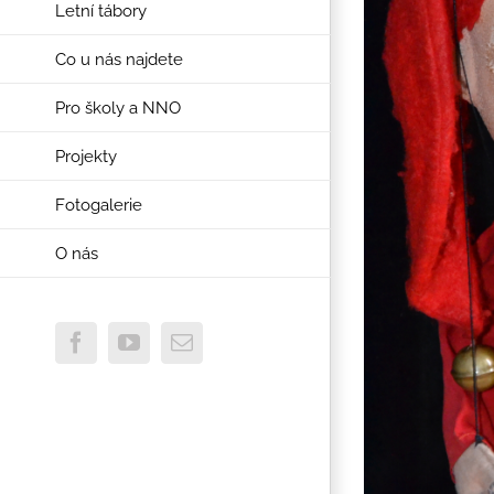
Letní tábory
Co u nás najdete
Pro školy a NNO
Projekty
Fotogalerie
O nás
Facebook
YouTube
E-
mail