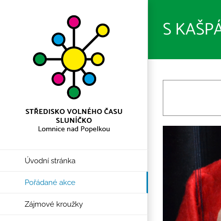
Přeskočit
na
S KAŠP
obsah
Úvodní stránka
Pořádané akce
Zájmové kroužky