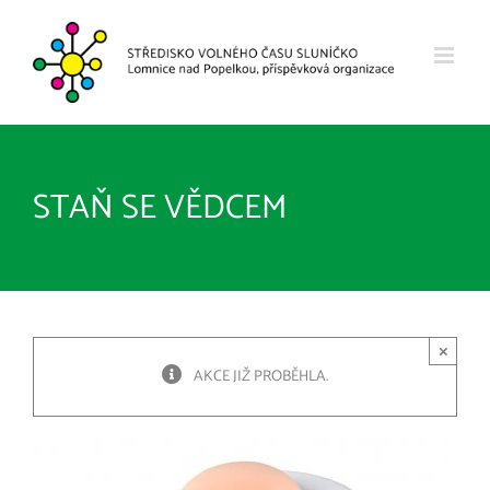
Přeskočit
na
obsah
STAŇ SE VĚDCEM
×
AKCE JIŽ PROBĚHLA.