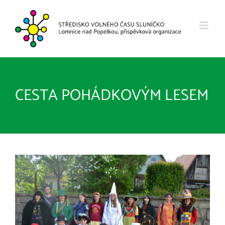
Přeskočit
na
obsah
CESTA POHÁDKOVÝM LESEM