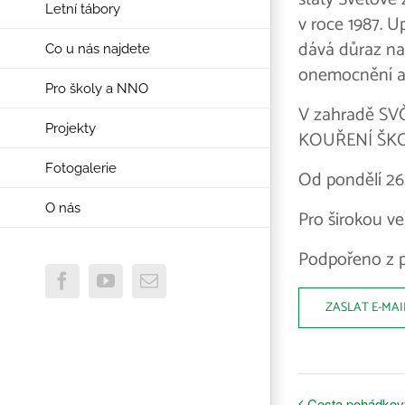
Letní tábory
v roce 1987. 
dává důraz na
Co u nás najdete
onemocnění a 
Pro školy a NNO
V zahradě SVČ
Projekty
KOUŘENÍ ŠKO
Fotogalerie
Od pondělí 26.
O nás
Pro širokou ve
Podpořeno z p
Facebook
YouTube
E-
mail
ZASLAT E-MAI
Cesta pohádko