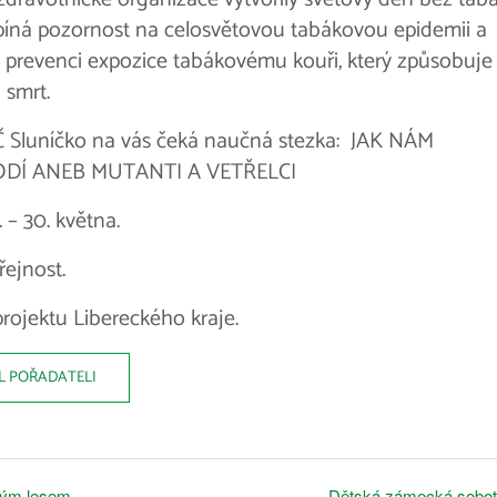
Upíná pozornost na celosvětovou tabákovou epidemii a
 prevenci expozice tabákovému kouři, který způsobuje
smrt.
 Sluníčko na vás čeká naučná stezka: JAK NÁM
DÍ ANEB MUTANTI A VETŘELCI
 – 30. května.
řejnost.
rojektu Libereckého kraje.
L POŘADATELI
vým lesem
Dětská zámecká sobo