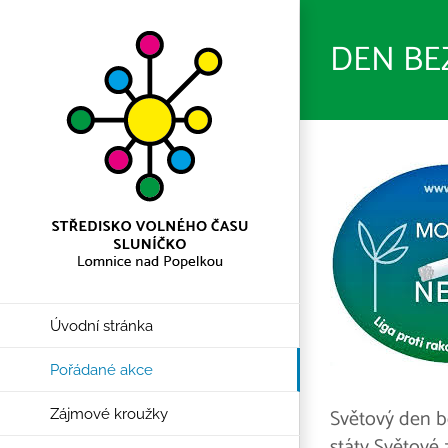
Přeskočit
na
DEN BE
obsah
Úvodní stránka
Pořádané akce
Světový den b
Zájmové kroužky
státy Světové 