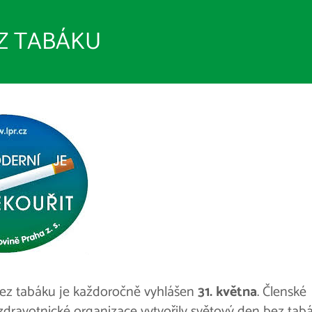
Z TABÁKU
ez tabáku je každoročně vyhlášen
31.
května
. Členské
zdravotnické organizace vytvořily světový den bez tab